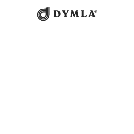
Dymla compan