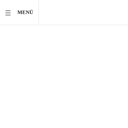
MENÜ
TOGGLE MOBILE NAVIGATION
Impres
Dymla AB
Gesellschaftsform: 